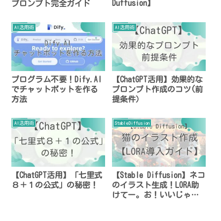
Duffusion】
プロンプト完全ガイド
AI活用術
AI活用術
プログラム不要！Dify.AI
【ChatGPT活用】効果的な
でチャットボットを作る
プロンプト作成のコツ(前
方法
提条件）
AI活用術
StableDiffusion
【ChatGPT活用】「七里式
【Stable Diffusion】ネコ
８＋１の公式」の秘密！
のイラスト生成！LORA助
けてー。お！いいじゃな
い！コツをメモメモ！