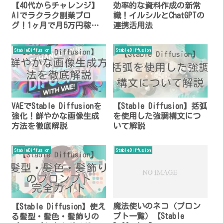
【40代からチャレンジ】
効率的な資料作成の新常
AIでラクラク副業ブロ
識！イルシルとChatGPTの
グ！1ヶ月で月5万円稼ぐ
連携活用法
方法
StableDiffusion
StableDiffusion
VAEでStable Diffusionを
【Stable Diffusion】括弧
強化！鮮やかな画像生成
を使用した強調構文につ
方法を徹底解説
いて解説
StableDiffusion
StableDiffusion
魔法使いのネコ（プロン
【Stable Diffusion】使え
プト一覧）【Stable
る髪型・髪色・髪飾りの