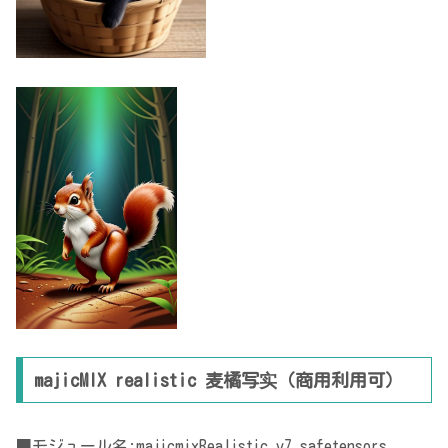
majicMIX realistic 麦橘写实（商用利用可）
■モジュール名:majicmixRealistic_v7.safetensors