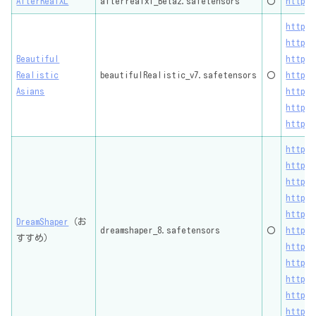
AfterRealXL
afterrealxl_Beta2.safetensors
〇
https:
https:
https:
Beautiful
https:
Realistic
beautifulRealistic_v7.safetensors
〇
https:
Asians
https:
https:
https:
https:
https:
https:
https:
https:
DreamShaper
（お
dreamshaper_8.safetensors
〇
https:
すすめ）
https:
https:
https:
https:
https: