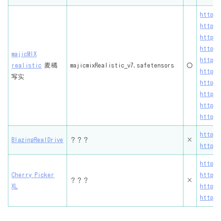
https:
https:
https:
https:
majicMIX
https:
realistic
麦橘
majicmixRealistic_v7.safetensors
〇
https:
写实
https:
https:
https:
https:
https:
BlazingRealDrive
？？？
×
https:
https:
Cherry Picker
https:
？？？
×
XL
https:
https: