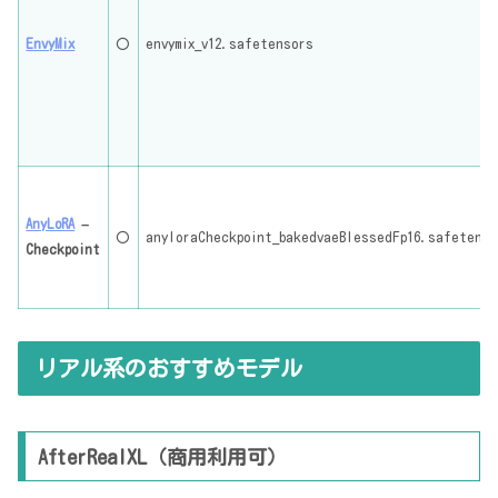
EnvyMix
〇
envymix_v12.safetensors
AnyLoRA
–
〇
anyloraCheckpoint_bakedvaeBlessedFp16.safetenso
Checkpoint
リアル系のおすすめモデル
AfterRealXL（商用利用可）