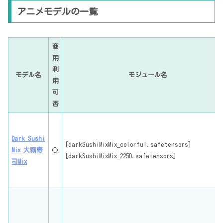
アニメモデルの一覧
商
用
利
モデル名
モジュール名
用
可
否
Dark Sushi
[darkSushiMixMix_colorful.safetensors]
Mix 大颗寿
〇
[darkSushiMixMix_225D.safetensors]
司Mix