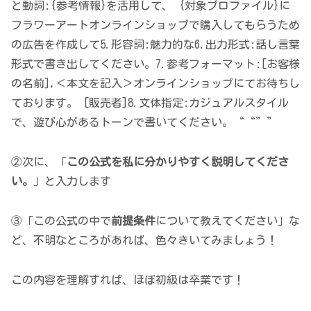
と動詞:​ {参考情報}を活用して、 {対象プロファイル}に
フラワーアートオンラインショップで購入してもらうため
の広告を作成して ​ ​ 5.形容詞:​ 魅力的な ​ 6.出力形式:​ 話し言葉
形式で書き出してください。​ ​ 7.参考フォーマット:​ [お客様
の名前],​ ＜本文を記入＞​ オンラインショップにてお待ちし
ております。 [販売者]​ ​ 8.文体指定:​ カジュアルスタイル
で、​ 遊び心があるトーンで書いてください。​ “​ ​ “””
②次に、「
この公式を私に分かりやすく説明してくださ
い。
」と入力します
③「この公式の中で
前提条件
について教えてください」な
ど、不明なところがあれば、色々きいてみましょう！
この内容を理解すれば、ほぼ初級は卒業です！