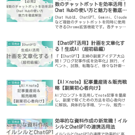
数のチャットボットを効率活用！
Chat Hubの使い方と魅力を徹底解
説
Chat Hubは、ChatGPT、Gemini、Cloude
など複数のチャットボットを同時に使用
できるChrome拡張機能です。各チャット
ボットの回答を比較検討し、より良い結
果を得ることができます。買い切り３９
ドルで利用でき、チャットボットを作業
【ChatGPT活用】計画を文章化す
AI活用術
に活用している人、複数のチャットボッ
る！生成AI（超初級編）
トを使いこなしたい人におすすめです。
『【ChatGPT】主婦の副業アイデア大公
開！ブログ記事作成を効率化』旅行、イ
ベント、試験、転職など、様々な計画や
手順を文章化するのに役立つ生成AIの活
用方法を紹介！例文や実演を通して、ブ
ログ記事作成の効率化を図りましょう。
【AI×note】記事量産術＆販売戦
AI活用術
略【副業初心者向け】
AIプロンプトを活用してnote記事を量産
し、副業で稼ぐための方法を初心者向け
に解説。具体的な手順、ツール、販売戦
略まで徹底網羅！
効率的な資料作成の新常識！イル
AI活用術
シルとChatGPTの連携活用法
イルシルとChatGPTの連携で効率的に高