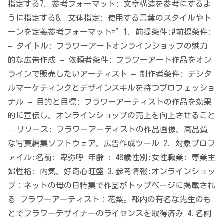
指定する​ 7. 参考フォーマット: 文章構造を参考にするよ
うに指定する​ 8. 文体指定: 使用する言葉のスタイルやト
ーンを定義​ ​ 参考フォーマット=”​ 1. 前提条件:​ #前提条件:
– タイトル: フラワーアートオンラインショップの魅力
的な広告作成 – 依頼者条件: フラワーアート作品をオン
ラインで販売したいアーティスト – 制作者条件: デジタ
ルマーケティングとデザインスキルを持つプロフェッショ
ナル – 目的と目標: フラワーアーティストの作品を効果
的に宣伝し、オンラインショップの売上を向上させること
– リソース: フラワーアーティストの作品画像、高品質
な写真編集ソフトウェア、広告作成ツール 2. 対象プロフ
ァイル:​ 名前: 卑弥呼 年齢 : 48歳​ 性別:女性​ 職業: 専業主
婦​ 性格: 内気、好奇心旺盛 3.参考情報:​ オンラインショッ
プ：ネットの母の日特集で作品がトップページに掲載され
る フラワーアーティスト：花梨。都内の有名な先生のも
とでフラワーデザイナーのライセンスを取得済み ​ 4.名詞