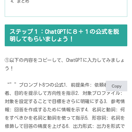
まとめ
ステップ１：ChatGPTに８＋１の公式を説
明してもらいましょう！
①以下の内容をコピーして、ChatGPTに入力してみましょ
う！
“””​ プロンプト8つの公式​ 1. 前提条件: 依頼者、制作
Copy
者、目的を提示して方向性を指示​ 2. 対象プロファイル:
対象を設定することで目標をさらに明確にする​ 3. 参考情
報: 回答を作成するために情報を示す​ 4. 名詞と動詞: 何
をすべきかを名詞と動詞を使って指示​ 5. 形容詞: 名詞を
修飾して回答の精度を上げる​ 6. 出力形式: 出力を形式で