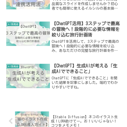
品質なスライドを作成しませんか？初心
者でも簡単に使えるイルシルの基本操作
から、ChatGPTを使った具体的な活用法
までを徹底解説。無料版と有料版の違い
も紹介します。
【ChatGPT活用】3ステップで最高
AI活用術
の冒険へ！段階的に必要な情報を
絞り込む旅行計画術
ChatGPTを活用して、3ステップで最高の
冒険へ！段階的に必要な情報を絞り込
み、あなただけの完璧な旅行計画を作成
しましょう。旅行計画の悩みを解決し、
無駄な時間を減らして最高の旅を満喫で
きます。
【ChatGPT】生成AIが考える「生
AI活用術
成AIでできること」
ChatGPTに「生成AIでできること」を聞
いた結果を記事にしました。端的でわか
りやすいですね。
【Stable Diffusion】ネコのイラスト生
成！LORA助けてー。お！いいじゃない！
コツをメモメモ！