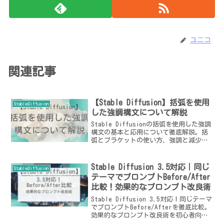
ユニコ
関連記事
【Stable Diffusion】括弧を使用
StableDiffusion
した強調構文について解説
Stable Diffusionの括弧を使用した強調
構文の基本と応用について徹底解説。括
弧とブラケットの使い方、強調と減少の
具体例、効果的なプロンプト設定のヒン
トを紹介します。画像生成を最適化する
ためのトラブルシューティングとベスト
Stable Diffusion 3.5対応｜同じ
StableDiffusion
プラクティスも掲載。
テーマでプロンプトBefore/After
比較！効果的なプロンプト改良術
Stable Diffusion 3.5対応！同じテーマ
でプロンプトBefore/Afterを徹底比較。
効果的なプロンプト改良術を初心者向け
に解説。具体例・改善ポイントも紹介！