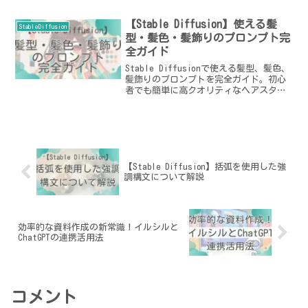
けに徹底解説！
【Stable Diffusion】使える髪
StableDiffusion
型・髪色・髪飾りのプロンプト完
全ガイド
Stable Diffusionで使える髪型、髪色、
髪飾りのプロンプトを完全ガイド。初心
者でも簡単に高クオリティなヘアスタイ
ルを生成する方法を紹介します。LoRAモ
デルの活用方法や具体例も掲載。
【Stable Diffusion】括弧を使用した強
調構文について解説
効率的な資料作成の新常識！イルシルと
ChatGPTの連携活用法
コメント