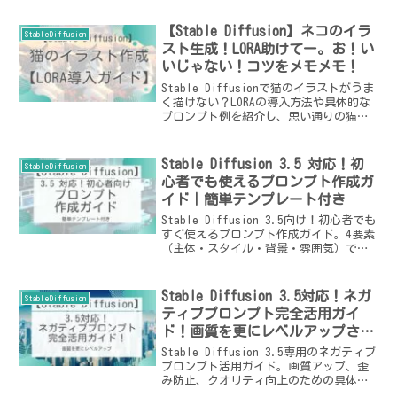
【Stable Diffusion】ネコのイラ
StableDiffusion
スト生成！LORA助けてー。お！い
いじゃない！コツをメモメモ！
Stable Diffusionで猫のイラストがうま
く描けない？LORAの導入方法や具体的な
プロンプト例を紹介し、思い通りの猫イ
ラストを作成するコツを解説します。
Stable Diffusion 3.5 対応！初
StableDiffusion
心者でも使えるプロンプト作成ガ
イド｜簡単テンプレート付き
Stable Diffusion 3.5向け！初心者でも
すぐ使えるプロンプト作成ガイド。4要素
（主体・スタイル・背景・雰囲気）で簡
単に構成する方法と、実用テンプレート
集を紹介。きれいな画像を作りたい人必
見！
Stable Diffusion 3.5対応！ネガ
StableDiffusion
ティブプロンプト完全活用ガイ
ド！画質を更にレベルアップさせ
るコツ
Stable Diffusion 3.5専用のネガティブ
プロンプト活用ガイド。画質アップ、歪
み防止、クオリティ向上のための具体
例・すぐ使えるリスト・コツを初心者向